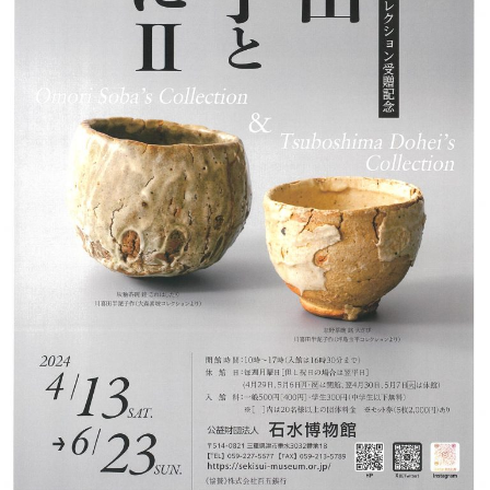
大
森
素
坡・
坪
島
圡
平
二
大
コ
レ
ク