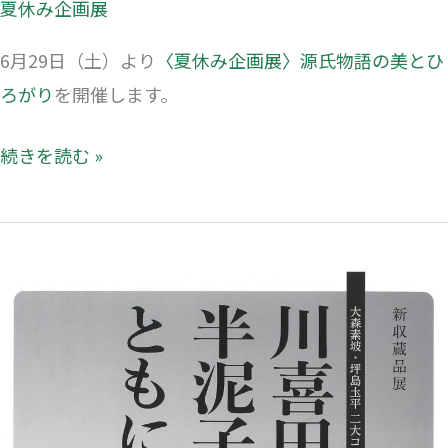
夏休み企画展
6月29日（土）より
〈夏休み企画展〉源氏物語の美とひ
ろがり
を開催します。
続きを読む »
〈新
収
蔵
品
展〉