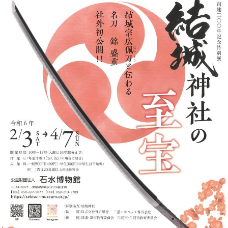
〈創
と
建
も
200
に
年
Ⅱ
記
念
特
別
展〉
結
城
神
社
の