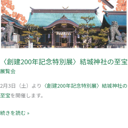
至
宝
〈創建200年記念特別展〉結城神社の至宝
展覧会
2月3日（土）より
〈創建200年記念特別展〉結城神社の
至宝
を開催します。
続きを読む »