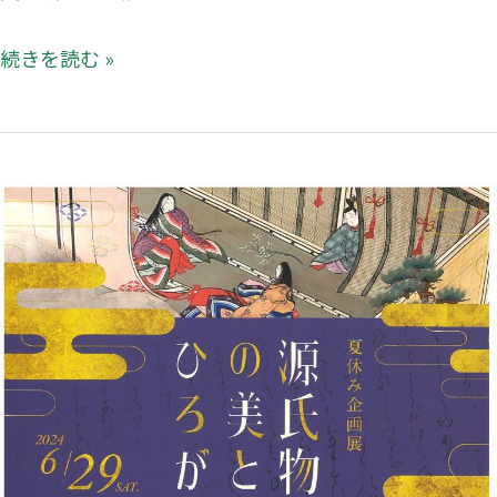
続きを読む »
〈夏
休
み
企
画
展〉
源
氏