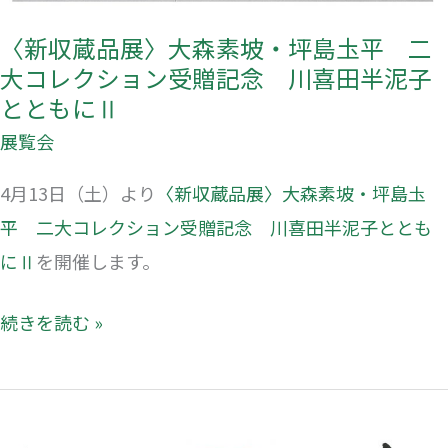
シ
ョ
〈新収蔵品展〉大森素坡・坪島圡平 二
ン
大コレクション受贈記念 川喜田半泥子
受
とともにⅡ
贈
展覧会
記
4月13日（土）より
〈新収蔵品展〉大森素坡・坪島圡
念
平 二大コレクション受贈記念 川喜田半泥子ととも
川
にⅡ
を開催します。
喜
田
続きを読む »
半
泥
子
と