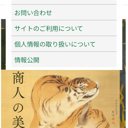
お問い合わせ
〈洛
サイトのご利用について
東
遺
個人情報の取り扱いについて
芳
情報公開
館
所
蔵
名
品
展〉
京