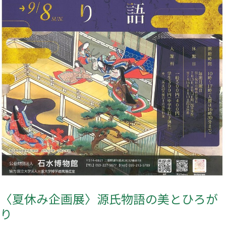
物
語
の
美
と
ひ
ろ
が
り
〈夏休み企画展〉源氏物語の美とひろが
り