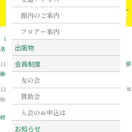
館内のご案内
フロアー案内
〈企画展〉津藩校有造館と齋藤拙堂
出版物
洛東遺芳館所蔵名品展
会員制度
11月23日（土･祝）より 「
企画展 津藩校有造館と齋
藤拙堂」
を開催します。
友の会
12月29日（日）から令和7年1月3日（金）まで、年末年
賛助会
始のため休館します。
入会のお申込は
続きを読む »
お知らせ