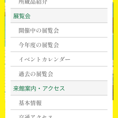
所蔵品紹介
津
展覧会
藩
校
開催中の展覧会
有
造
今年度の展覧会
館
イベントカレンダー
と
齋
過去の展覧会
藤
拙
来館案内・アクセス
堂
基本情報
交通アクセス