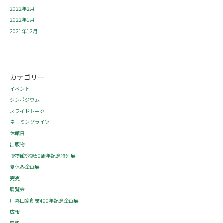
2022年2月
2022年1月
2021年12月
カテゴリー
イベント
シンポジウム
スライドトーク
ネーミングライツ
休館日
出版物
博物館登録50周年記念特別展
夏休み企画展
完売
展覧会
川喜田家創業400年記念企画展
広報
更新