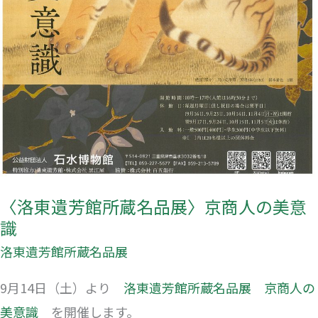
商
人
の
美
意
識
〈洛東遺芳館所蔵名品展〉京商人の美意
識
洛東遺芳館所蔵名品展
9月14日（土）より
洛東遺芳館所蔵名品展 京商人の
美意識
を開催します。