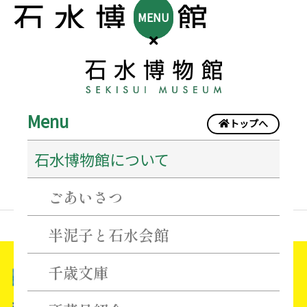
MENU
Menu
トップへ
石水博物館
石水博物館について
ごあいさつ
半泥子と石水会館
〈企
千歳文庫
画
展〉