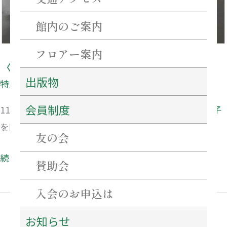
館内のご案内
フロアー案内
〈特別展〉ＮＩＧＯ®と半泥子
出版物
特別展
会員制度
11月15日（土･祝）より
〈特別展〉ＮＩＧＯ®と半泥子
を開催します。
友の会
続きを読む »
賛助会
入会のお申込は
お知らせ