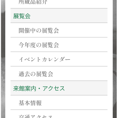
所蔵品紹介
Ｎ
展覧会
Ｉ
Ｇ
開催中の展覧会
Ｏ
®
今年度の展覧会
と
イベントカレンダー
半
泥
過去の展覧会
子
来館案内・アクセス
基本情報
交通アクセス