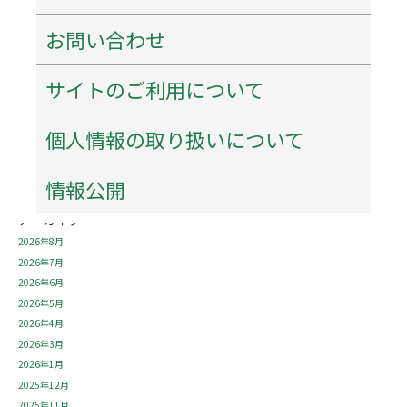
お問い合わせ
最近の投稿
ネーミングライツ・パートナーを募集します！
【重要・必ずご確認ください】7月31日～8月2日にかけての当館駐車場について。
サイトのご利用について
特別企画「花押（サイン）を作ろう！書こう！」 開催のご案内
百五銀行✖石水博物館 「コーポレーションデー」を開催します！
個人情報の取り扱いについて
シンポジウム「西来寺の宝物の魅力にせまる」を開催します！
情報公開
アーカイブ
2026年8月
2026年7月
2026年6月
2026年5月
2026年4月
2026年3月
2026年1月
2025年12月
2025年11月