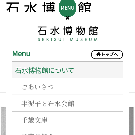
MENU
Menu
トップへ
2025年11月
石水博物館について
ごあいさつ
半泥子と石水会館
〈特
千歳文庫
別
展〉