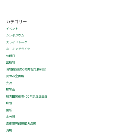
カテゴリー
イベント
シンポジウム
スライドトーク
ネーミングライツ
休館日
出版物
博物館登録50周年記念特別展
夏休み企画展
完売
展覧会
川喜田家創業400年記念企画展
広報
更新
未分類
洛東遺芳館所蔵名品展
満席