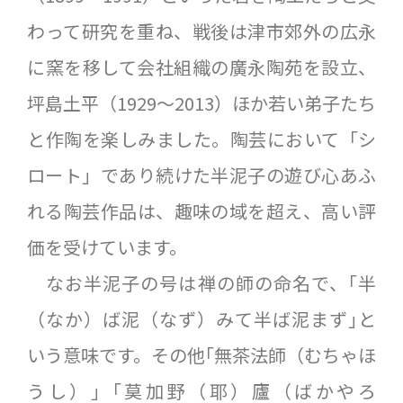
わって研究を重ね、戦後は津市郊外の広永
に窯を移して会社組織の廣永陶苑を設立、
坪島土平（1929〜2013）ほか若い弟子たち
と作陶を楽しみました。陶芸において「シ
ロート」であり続けた半泥子の遊び心あふ
れる陶芸作品は、趣味の域を超え、高い評
価を受けています。
なお半泥子の号は禅の師の命名で、｢半
（なか）ば泥（なず）みて半ば泥まず｣と
いう意味です。その他｢無茶法師（むちゃほ
うし）｣「莫加野（耶）廬（ばかやろ