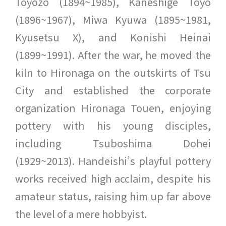
Toyozo (1894~1985), Kaneshige Toyo
(1896~1967), Miwa Kyuwa (1895~1981,
Kyusetsu X), and Konishi Heinai
(1899~1991). After the war, he moved the
kiln to Hironaga on the outskirts of Tsu
City and established the corporate
organization Hironaga Touen, enjoying
pottery with his young disciples,
including Tsuboshima Dohei
(1929~2013). Handeishi’s playful pottery
works received high acclaim, despite his
amateur status, raising him up far above
the level of a mere hobbyist.