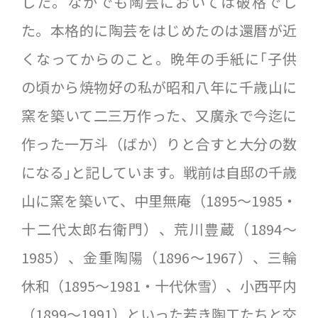
した。なかでも陶芸においては破格でし
た。本格的に陶芸をはじめたのは還暦が近
くなってからのこと。晩年の手紙に｢子供
の頃から焼物好の私が昭和八年に千歳山に
窯を築いて二三万作った、又廣永で今迄に
作った一万斗（ばか）りと合すと大分の数
になる｣と記しています。戦前は自邸の千歳
山に窯を築いて、中里無庵（1895〜1985・
十二代太郎右衛門）、荒川豊蔵（1894〜
1985）、金重陶陽（1896〜1967）、三輪
休和（1895〜1981・十代休雪）、小西平内
（1899〜1991）といった若き陶工たちと交