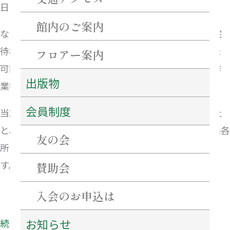
日は7月24日(日)です。
感
館内のご案内
染
なお、濃厚接触の可能性のあるスタッフに対する自宅
者
待機の指示を行うとともに、当該スタッフが接触した
フロアー案内
発
可能性がある箇所は、施設内、共用部ともに、清掃作
症
出版物
業等を実施済です。
及
会員制度
当施設では今後も新型コロナウィルス感染症拡大防止
び
と、お客さまとスタッフの安全確保を最優先に、関係各
対
友の会
所と連携し、感染症抑止の取組みを徹底してまいりま
応
す。
に
賛助会
つ
入会のお申込は
い
て
お知らせ
続きを読む »