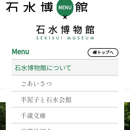
MENU
Menu
トップへ
2022年7月
石水博物館について
ごあいさつ
半泥子と石水会館
当
千歳文庫
施
設