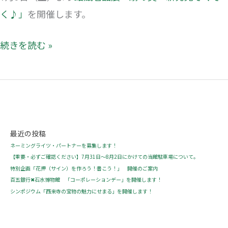
く♪」
を開催します。
続きを読む »
最近の投稿
ネーミングライツ・パートナーを募集します！
【重要・必ずご確認ください】7月31日～8月2日にかけての当館駐車場について。
特別企画「花押（サイン）を作ろう！書こう！」 開催のご案内
百五銀行✖石水博物館 「コーポレーションデー」を開催します！
シンポジウム「西来寺の宝物の魅力にせまる」を開催します！