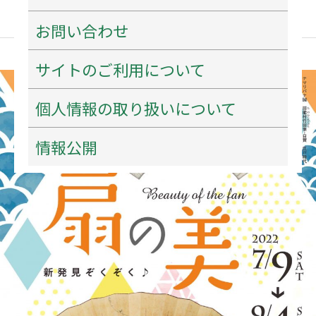
の
お問い合わせ
お
知
サイトのご利用について
ら
館
せ
蔵
個人情報の取り扱いについて
名
情報公開
品
展
「扇
の
美
新
発