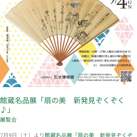
見
ぞ
く
ぞ
く
♪」
館蔵名品展「扇の美 新発見ぞくぞく
♪」
展覧会
7月9日（土）より
館蔵名品展「扇の美 新発見ぞくぞ