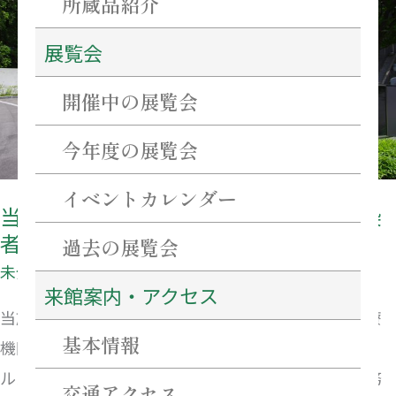
所蔵品紹介
に
展覧会
お
け
開催中の展覧会
る
新
今年度の展覧会
型
イベントカレンダー
コ
当施設における新型コロナウィルス感染
ロ
者発症及び対応についてのお知らせ
過去の展覧会
ナ
未分類
ウ
来館案内・アクセス
当施設に勤務するスタッフ1名が、7月25日(月)、医療
ィ
基本情報
機関にて検査を受けたところ、同日、新型コロナウィ
ル
ルス陽性と確認されました。当該スタッフの最終勤務
ス
交通アクセス