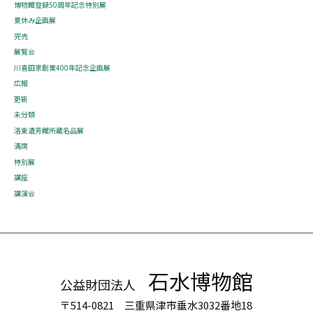
博物館登録50周年記念特別展
夏休み企画展
完売
展覧会
川喜田家創業400年記念企画展
広報
更新
未分類
洛東遺芳館所蔵名品展
満席
特別展
講座
講演会
石水博物館
公益財団法人
〒514-0821 三重県津市垂水3032番地18