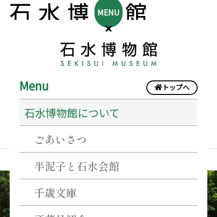
MENU
Menu
トップへ
2022年1月
石水博物館について
ごあいさつ
半泥子と石水会館
休
千歳文庫
館
日