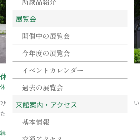
所蔵品紹介
の
展覧会
お
知
開催中の展覧会
ら
せ
今年度の展覧会
イベントカレンダー
休館日のお知らせ
過去の展覧会
休館日
2月14日（月）から18日（金）は展示替えのため休館い
来館案内・アクセス
たします。
基本情報
続きを読む »
交通アクセス