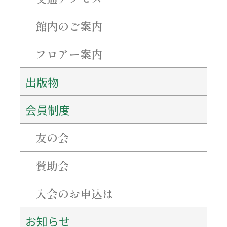
館内のご案内
フロアー案内
最近の投稿
出版物
ネーミングライツ・パートナーを募集します！
【重要・必ずご確認ください】7月31日～8月2日にかけての当館駐車場について。
会員制度
特別企画「花押（サイン）を作ろう！書こう！」 開催のご案内
百五銀行✖石水博物館 「コーポレーションデー」を開催します！
友の会
シンポジウム「西来寺の宝物の魅力にせまる」を開催します！
賛助会
アーカイブ
入会のお申込は
2026年8月
2026年7月
2026年6月
お知らせ
2026年5月