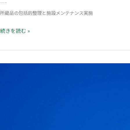
2026年1月13日（火）〜3月19日（木）
所蔵品の包括的整理と施設メンテナンス実施
続きを読む »
休
館
日