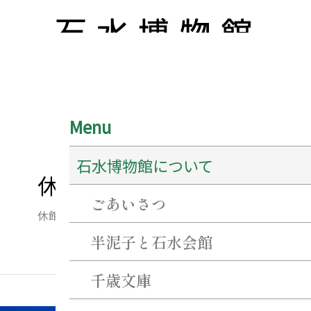
Menu
石水博物館について
休館日
ごあいさつ
休館日
半泥子と石水会館
千歳文庫