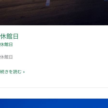
休館日
休館日
休館日
続きを読む »
休