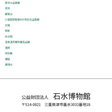
夏休み企画展
完売
展覧会
川喜田家創業400年記念企画展
広報
更新
未分類
洛東遺芳館所蔵名品展
満席
特別展
講座
講演会
石水博物館
公益財団法人
〒514-0821 三重県津市垂水3032番地18