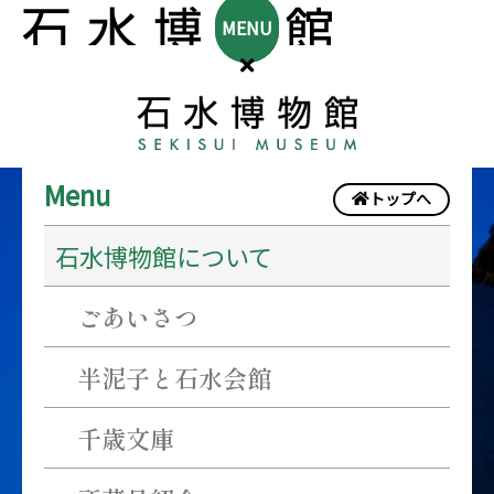
MENU
休
Menu
トップへ
館
石水博物館について
日
ごあいさつ
半泥子と石水会館
千歳文庫