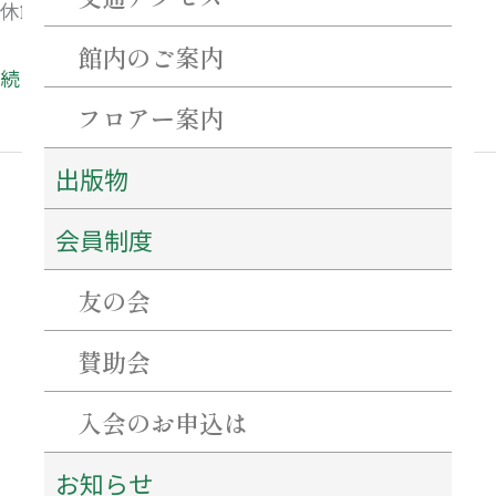
休館日
館内のご案内
続きを読む »
フロアー案内
出版物
会員制度
最近の投稿
友の会
ネーミングライツ・パートナーを募集します！
【重要・必ずご確認ください】7月31日～8月2日にかけての当館駐車場について。
特別企画「花押（サイン）を作ろう！書こう！」 開催のご案内
賛助会
百五銀行✖石水博物館 「コーポレーションデー」を開催します！
シンポジウム「西来寺の宝物の魅力にせまる」を開催します！
入会のお申込は
お知らせ