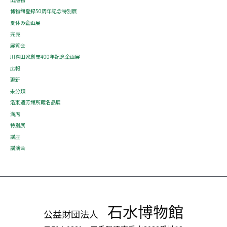
博物館登録50周年記念特別展
夏休み企画展
完売
展覧会
川喜田家創業400年記念企画展
広報
更新
未分類
洛東遺芳館所蔵名品展
満席
特別展
講座
講演会
石水博物館
公益財団法人