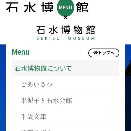
MENU
休
Menu
トップへ
館
石水博物館について
日
ごあいさつ
半泥子と石水会館
千歳文庫