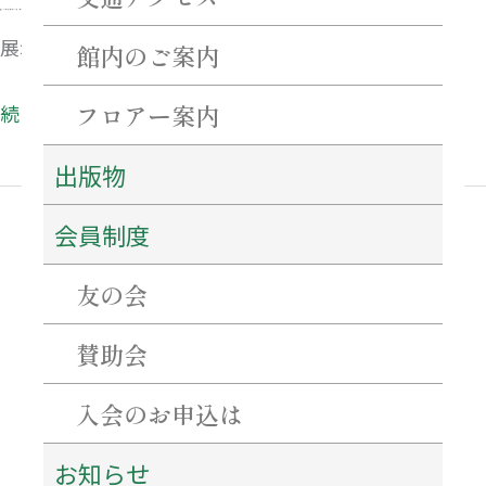
2026年6月8日（月）〜6月12日（金）
展示替えのため休館します。
館内のご案内
フロアー案内
続きを読む »
出版物
会員制度
友の会
最近の投稿
ネーミングライツ・パートナーを募集します！
賛助会
【重要・必ずご確認ください】7月31日～8月2日にかけての当館駐車場について。
特別企画「花押（サイン）を作ろう！書こう！」 開催のご案内
百五銀行✖石水博物館 「コーポレーションデー」を開催します！
入会のお申込は
シンポジウム「西来寺の宝物の魅力にせまる」を開催します！
お知らせ