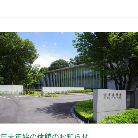
年
末
年
始
の
休
館
の
お
知
年末年始の休館のお知らせ