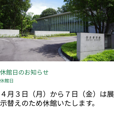
日
の
お
知
ら
せ
休館日のお知らせ
休館日
４月３日（月）から７日（金）は展
示替えのため休館いたします。