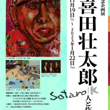
覧
会
の
お
知
ら
せ