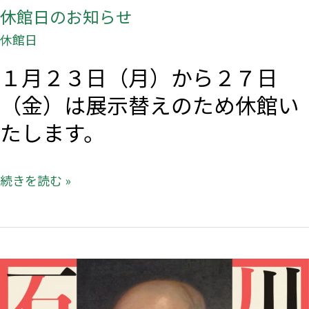
休館日のお知らせ
休館日
１月２３日（月）から２７日
（金）は展示替えのため休館い
たします。
続きを読む »
次
回