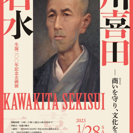
展
覧
会
の
お
知
ら
せ