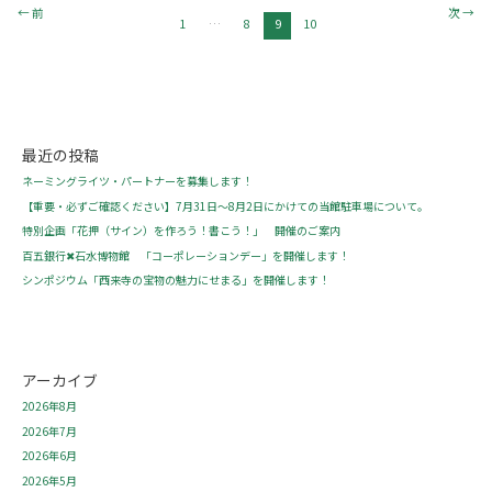
←
前
次
→
1
…
8
9
10
最近の投稿
ネーミングライツ・パートナーを募集します！
【重要・必ずご確認ください】7月31日～8月2日にかけての当館駐車場について。
特別企画「花押（サイン）を作ろう！書こう！」 開催のご案内
百五銀行✖石水博物館 「コーポレーションデー」を開催します！
シンポジウム「西来寺の宝物の魅力にせまる」を開催します！
アーカイブ
2026年8月
2026年7月
2026年6月
2026年5月