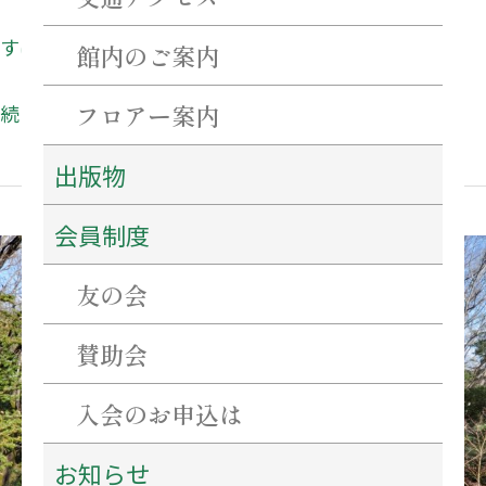
き”み
すばらしき“みえ”｜百五銀行 (hyakugo.co.jp)
館内のご案内
え
„」
フロアー案内
続きを読む »
に
出版物
当
館
会員制度
の
令
特
和
友の会
集
５
賛助会
が
年
掲
度
入会のお申込は
載
石
お知らせ
さ
水