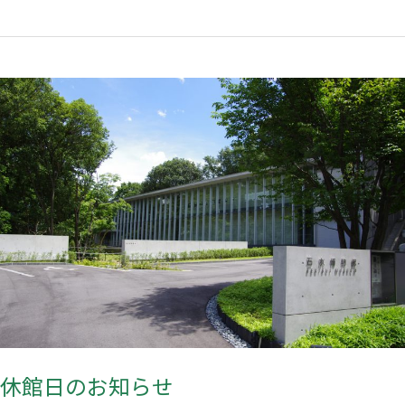
休
館
日
の
お
知
ら
せ
休館日のお知らせ