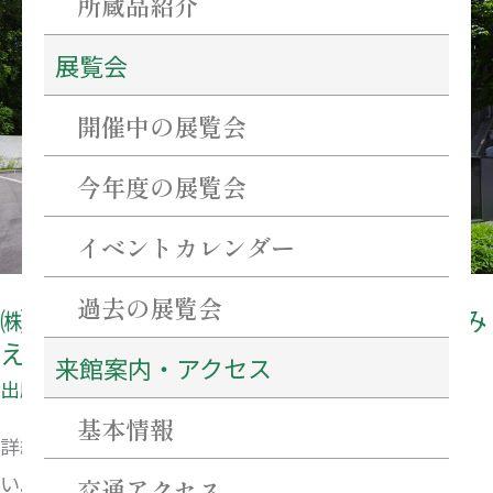
百
所蔵品紹介
五
展覧会
銀
行
開催中の展覧会
様
今年度の展覧会
発
行
イベントカレンダー
の
冊
過去の展覧会
㈱百五銀行様発行の冊子「すばらしき”み
子
え„」に当館の特集が掲載されました。
来館案内・アクセス
「す
出版物
ば
基本情報
詳細につきましては、以下のリンクをご参照くださ
ら
い。
交通アクセス
し