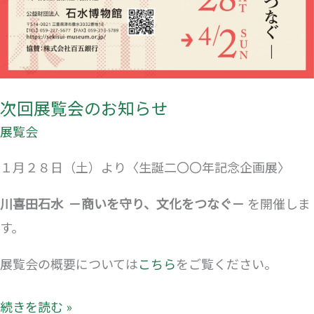
次回展覧会のお知らせ
展覧会
１月２８日（土）より〈生誕二〇〇年記念企画展〉
川喜田石水 －
商いを守り、文化をつなぐ
－
を開催しま
す。
展覧会の概要については
こちら
をご覧ください。
続きを読む »