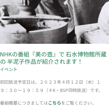
蔵
の
半
泥
子
作
NHKの番組『美の壺』で 石水博物館所蔵
品
の 半泥子作品が紹介されます！
が
イベント
紹
介
初回放送予定日は、２０２３年４月１２日（水）１
さ
９：３０～１９：５９（４K・BSP同時放送）です。
れ
番組概要につきましては
こちら
をご覧ください。
ま