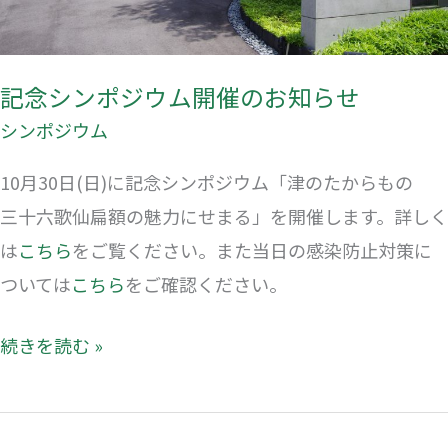
ム
開
催
記念シンポジウム開催のお知らせ
の
シンポジウム
お
知
10月30日(日)に記念シンポジウム「津のたからもの
ら
三十六歌仙扁額の魅力にせまる」を開催します。詳しく
せ
は
こちら
をご覧ください。また当日の感染防止対策に
ついては
こちら
をご確認ください。
続きを読む »