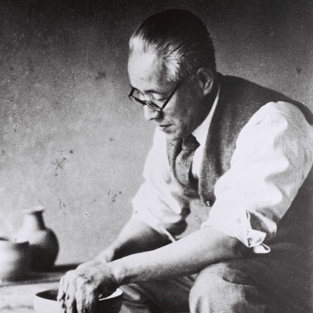
の
番
組
『美
の
壺』
で
石
水
博
物
館
所