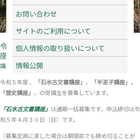
れ
古
お問い合わせ
ま
文
し
書
サイトのご利用について
た。
講
令和５年度 石水古文書講座、半泥子講
個人情報の取り扱いについて
座、
座、歴史講座のご案内。
半
情報公開
講座
泥
子
令和５年度 、
「石水古文書講座」
、
「半泥子講座」、
講
「歴史講座」
、の受講生を募集しています。
座、
「石水古文書講座」
は通期一括募集です。申込締切は令
歴
和５年４月３０日（日）です。
史
講
（募集定員に達した場合は期限前でも締め切ることが