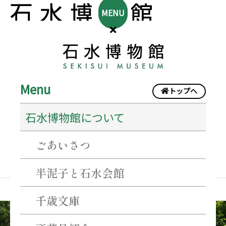
MENU
Menu
トップへ
sekisui@owner
石水博物館について
ごあいさつ
半泥子と石水会館
千歳文庫
㈱