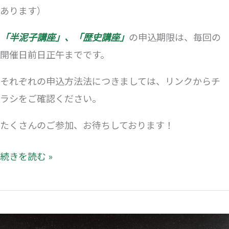
座
あります）
の
「半泥子講座」、「歴史講座」
の申込期限は、毎回の
ご
開催日前日正午までです。
案
内。
それぞれの申込方法法につきましては、リンクからチ
ラシをご確認ください。
たくさんのご参加、お待ちしております！
続きを読む »
NHK