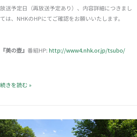
す！
放送予定日（再放送予定あり）、内容詳細につきまし
ては、NHKのHPにてご確認をお願いいたします。
『美の壺』
番組HP:
http://www4.nhk.or.jp/tsubo/
続きを読む »
休
館