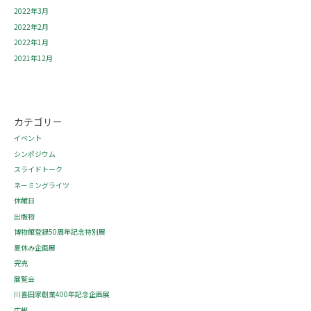
2022年3月
2022年2月
2022年1月
2021年12月
カテゴリー
イベント
シンポジウム
スライドトーク
ネーミングライツ
休館日
出版物
博物館登録50周年記念特別展
夏休み企画展
完売
展覧会
川喜田家創業400年記念企画展
広報