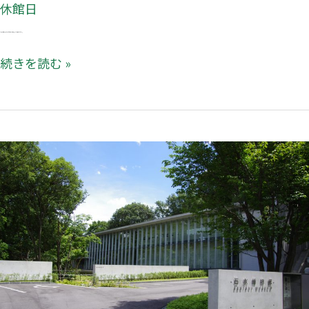
休館日
１１月１４日（月）から１８日（金）は展示替えのため休館いたします。
続きを読む »
記
念
シ
ン
ポ
ジ
ウ