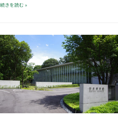
続きを読む »
休
館
日
の
お
知
ら
せ