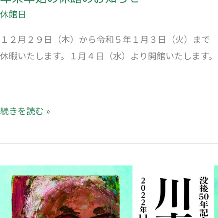
ら
休館日
せ
１２月２９日（木）から令和５年１月３日（火）まで
休暇いたします。１月４日（水）より開館いたします。
続きを読む »
次
回
展