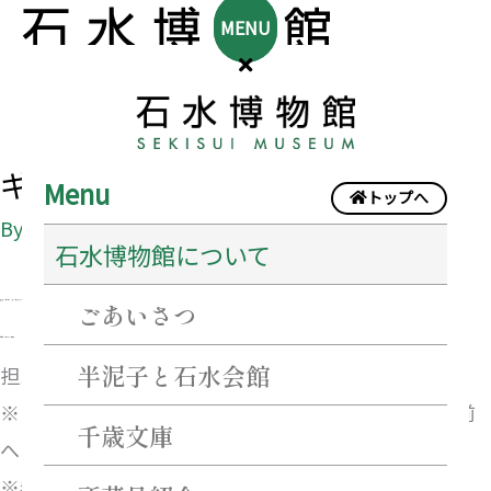
MENU
ギャラリートーク
Menu
トップへ
By
sekisui@creator
/
2026年8月15日
石水博物館について
ごあいさつ
6月20日（土）、7月20日（月･祝）、8月15日（土）及び
毎週水曜日（8月26日を除く）
各日14時より30分程度
半泥子と石水会館
担当学芸員が展示室にて展覧会をご案内します。
※申し込みは不要。当日14時までに石水博物館受付前
千歳文庫
へお越しください。
※参加費は無料ですが、当日の入館料が必要です。