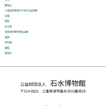
展覧会
川喜田家創業400年記念企画展
広報
更新
未分類
洛東遺芳館所蔵名品展
満席
特別展
講座
講演会
石水博物館
公益財団法人
〒514-0821 三重県津市垂水3032番地18