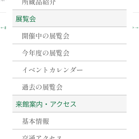
所蔵品紹介
展覧会
←
前のイベント
次のイベント
→
開催中の展覧会
今年度の展覧会
最近の投稿
イベントカレンダー
ネーミングライツ・パートナーを募集します！
【重要・必ずご確認ください】7月31日～8月2日にかけての当館駐車場について。
過去の展覧会
特別企画「花押（サイン）を作ろう！書こう！」 開催のご案内
百五銀行✖石水博物館 「コーポレーションデー」を開催します！
シンポジウム「西来寺の宝物の魅力にせまる」を開催します！
来館案内・アクセス
基本情報
アーカイブ
交通アクセス
2026年8月