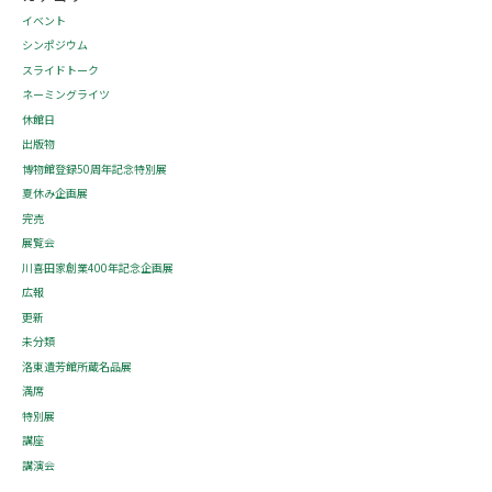
イベント
シンポジウム
スライドトーク
ネーミングライツ
休館日
出版物
博物館登録50周年記念特別展
夏休み企画展
完売
展覧会
川喜田家創業400年記念企画展
広報
更新
未分類
洛東遺芳館所蔵名品展
満席
特別展
講座
講演会