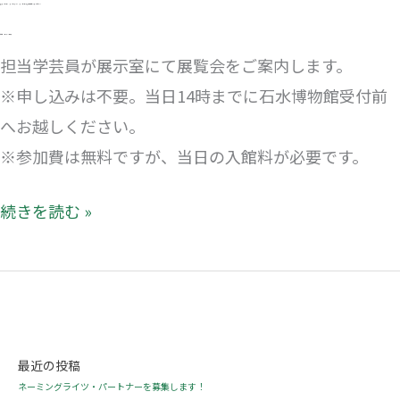
6月20日（土）、7月20日（月･祝）、8月15日（土）及び
毎週水曜日（8月26日を除く）
各日14時より30分程度
担当学芸員が展示室にて展覧会をご案内します。
※申し込みは不要。当日14時までに石水博物館受付前
へお越しください。
※参加費は無料ですが、当日の入館料が必要です。
続きを読む »
最近の投稿
ネーミングライツ・パートナーを募集します！