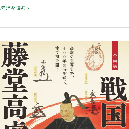
続きを読む »
ギ
ャ
ラ
リ
ー
ト
ー
ク