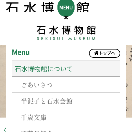
MENU
〈企
Menu
トップへ
画
石水博物館について
展〉
戦
ごあいさつ
国
乱
半泥子と石水会館
世
千歳文庫
と
〈企画展〉戦国乱世と藤堂高虎
藤