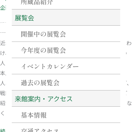
所蔵品紹介
企画展
堂
展覧会
高
2026年6月13日（金）〜2026年8月30日（日）
虎
開催中の展覧会
午前10時〜午後5時（入館は午後4時30分まで）
近年、戦国武将の手紙の発見が相次いでいます。とりわ
今年度の展覧会
け、初代津藩主の藤堂高虎は多くの手紙を残し、その
人となりをしのぶことができます。
イベントカレンダー
本展では、織田信長や豊臣秀吉、徳川家康らの天下
過去の展覧会
人、そして彼らに仕えた名だたる武将たちや高虎など、
戦国乱世を躍動した人びとの手紙やゆかりの品々をご
来館案内・アクセス
紹介します。武将たちの迫力ある筆跡をぜひお見逃しな
く!
基本情報
交通アクセス
続きを読む »