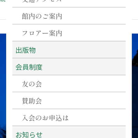
館内のご案内
フロアー案内
海
出版物
の
日
会員制度
友の会
賛助会
入会のお申込は
お知らせ