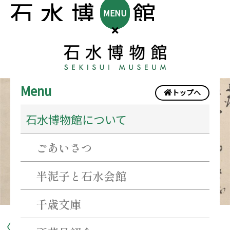
MENU
〈企
Menu
トップへ
画
石水博物館について
展〉
戦
ごあいさつ
国
乱
半泥子と石水会館
世
千歳文庫
と
〈企画展〉戦国乱世と藤堂高虎
藤