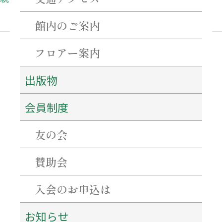
館内のご案内
フロアー案内
出版物
最近の投稿
ネーミングライツ・パートナーを募集します！
会員制度
【重要・必ずご確認ください】7月31日～8月2日にかけての当館駐車場について。
特別企画「花押（サイン）を作ろう！書こう！」 開催のご案内
百五銀行✖石水博物館 「コーポレーションデー」を開催します！
友の会
シンポジウム「西来寺の宝物の魅力にせまる」を開催します！
賛助会
アーカイブ
入会のお申込は
2026年8月
2026年7月
お知らせ
2026年6月