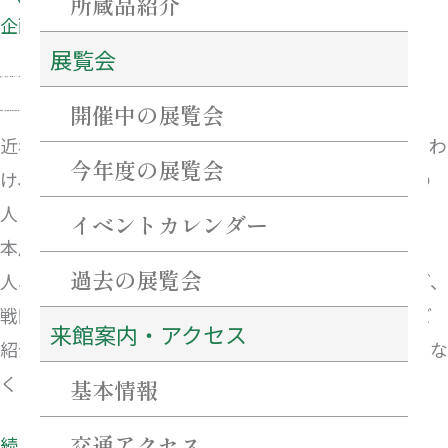
所蔵品紹介
企画展
堂
展覧会
高
2026年6月13日（金）〜2026年8月30日（日）
虎
開催中の展覧会
午前10時〜午後5時（入館は午後4時30分まで）
近年、戦国武将の手紙の発見が相次いでいます。とりわ
今年度の展覧会
け、初代津藩主の藤堂高虎は多くの手紙を残し、その
人となりをしのぶことができます。
イベントカレンダー
本展では、織田信長や豊臣秀吉、徳川家康らの天下
過去の展覧会
人、そして彼らに仕えた名だたる武将たちや高虎など、
戦国乱世を躍動した人びとの手紙やゆかりの品々をご
来館案内・アクセス
紹介します。武将たちの迫力ある筆跡をぜひお見逃しな
く!
基本情報
交通アクセス
続きを読む »