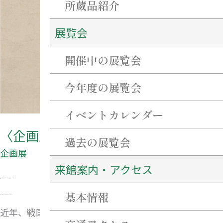
所蔵品紹介
藤
展覧会
堂
高
開催中の展覧会
虎
今年度の展覧会
イベントカレンダー
〈企画展〉戦国乱世と藤堂高虎
過去の展覧会
企画展
来館案内・アクセス
2026年6月13日（金）〜2026年8月30日（日）
基本情報
午前10時〜午後5時（入館は午後4時30分まで）
近年、戦国武将の手紙の発見が相次いでいます。とりわ