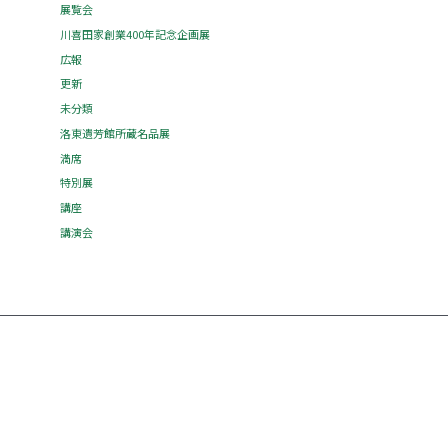
展覧会
川喜田家創業400年記念企画展
広報
更新
未分類
洛東遺芳館所蔵名品展
満席
特別展
講座
講演会