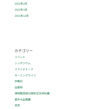
2022年2月
2022年1月
2021年12月
カテゴリー
イベント
シンポジウム
スライドトーク
ネーミングライツ
休館日
出版物
博物館登録50周年記念特別展
夏休み企画展
完売