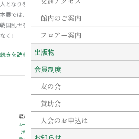
交通アクセス
人となりをしのぶことができます。
本展では、織田信長や豊臣秀吉、徳川家康らの天下人
館内のご案内
戦国乱世を躍動した人びとの手紙やゆかりの品々をご
フロアー案内
なく!
出版物
続きを読む »
会員制度
友の会
賛助会
最近の投稿
入会のお申込は
ネーミングライツ・パートナーを募集します！
【重要・必ずご確認ください】7月31日～8月2日にかけての当館駐車
お知らせ
場について。