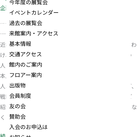
今年度の展覧会
企画展
堂
イベントカレンダー
高
過去の展覧会
2026年6月13日（金）〜2026年8月30日（日）
虎
来館案内・アクセス
午前10時〜午後5時（入館は午後4時30分まで）
基本情報
近年、戦国武将の手紙の発見が相次いでいます。とりわ
交通アクセス
け、初代津藩主の藤堂高虎は多くの手紙を残し、その
館内のご案内
人となりをしのぶことができます。
フロアー案内
本展では、織田信長や豊臣秀吉、徳川家康らの天下
出版物
人、そして彼らに仕えた名だたる武将たちや高虎など、
会員制度
戦国乱世を躍動した人びとの手紙やゆかりの品々をご
友の会
紹介します。武将たちの迫力ある筆跡をぜひお見逃しな
賛助会
く!
入会のお申込は
続きを読む »