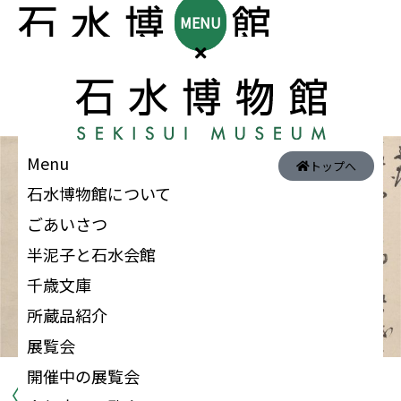
MENU
〈企
Menu
トップへ
画
石水博物館について
展〉
ごあいさつ
戦
半泥子と石水会館
国
千歳文庫
乱
所蔵品紹介
世
展覧会
と
開催中の展覧会
〈企画展〉戦国乱世と藤堂高虎
藤