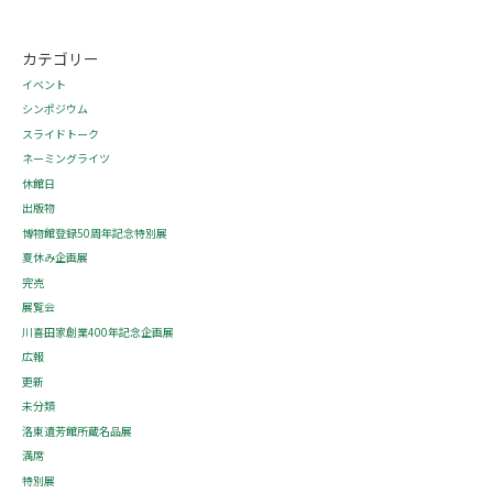
カテゴリー
イベント
シンポジウム
スライドトーク
ネーミングライツ
休館日
出版物
博物館登録50周年記念特別展
夏休み企画展
完売
展覧会
川喜田家創業400年記念企画展
広報
更新
未分類
洛東遺芳館所蔵名品展
満席
特別展