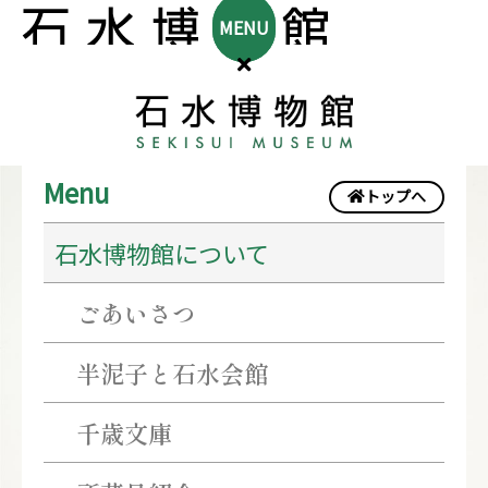
MENU
〈川
Menu
トップへ
喜
石水博物館について
田
家
ごあいさつ
創
業
半泥子と石水会館
400
千歳文庫
年
記