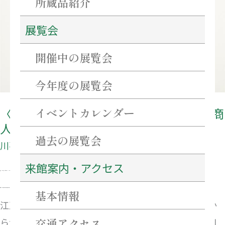
所蔵品紹介
念
展覧会
企
画
開催中の展覧会
展〉
伊
今年度の展覧会
勢
イベントカレンダー
〈川喜田家創業400年記念企画展〉伊勢商
商
人の商いと文化
人
過去の展覧会
川喜田家創業400年記念企画展
の
来館案内・アクセス
商
2026年3月20日（金）〜2026年6月7日（日）
い
基本情報
午前10時〜午後5時（入館は午後4時30分まで）
と
江戸時代、伊勢商人と呼ばれた豪商たちは、伊勢国か
文
交通アクセス
ら江戸へ出て、繁栄を極めました。津が本拠の川喜田