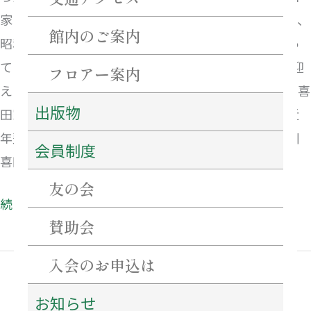
化
家は、寛永3年（1626）から大伝馬町に江戸店を構え、
館内のご案内
昭和初期まで「木綿太物（もめんふともの）」を扱っ
てきた木綿問屋で、令和8年（2026）に開業400年を迎
フロアー案内
えます。本展では、豪商の家伝文書として貴重な「川喜
出版物
田家文書」に加え、文化人との交流を語る作品や、近
年整理が完了した貨幣コレクション等をご紹介し、川
会員制度
喜田家の繫盛ぶりをお伝えします。
友の会
続きを読む »
賛助会
入会のお申込は
お知らせ