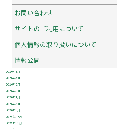
最近の投稿
お問い合わせ
ネーミングライツ・パートナーを募集します！
【重要・必ずご確認ください】7月31日～8月2日にかけての当館駐車場について。
特別企画「花押（サイン）を作ろう！書こう！」 開催のご案内
サイトのご利用について
百五銀行✖石水博物館 「コーポレーションデー」を開催します！
シンポジウム「西来寺の宝物の魅力にせまる」を開催します！
個人情報の取り扱いについて
情報公開
アーカイブ
2026年8月
2026年7月
2026年6月
2026年5月
2026年4月
2026年3月
2026年1月
2025年12月
2025年11月