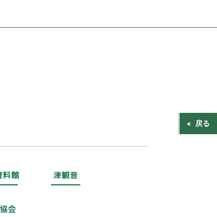
戻る
資料館
津観音
協会