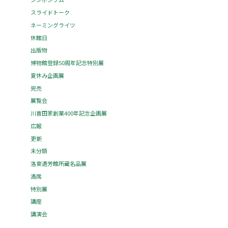
スライドトーク
ネーミングライツ
休館日
出版物
博物館登録50周年記念特別展
夏休み企画展
完売
展覧会
川喜田家創業400年記念企画展
広報
更新
未分類
洛東遺芳館所蔵名品展
満席
特別展
講座
講演会