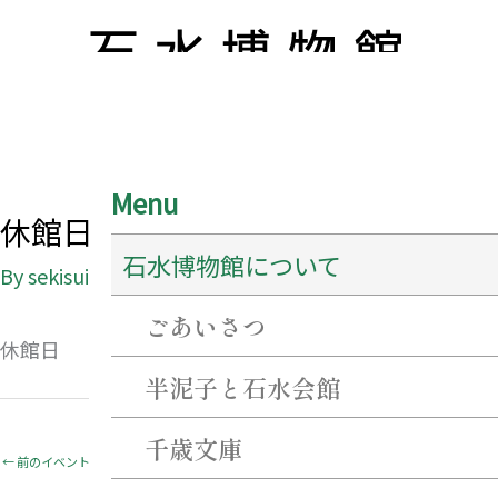
Menu
休館日
石水博物館について
By
sekisui@creator
/
2027年3月23日
ごあいさつ
休館日
半泥子と石水会館
千歳文庫
←
前のイベント