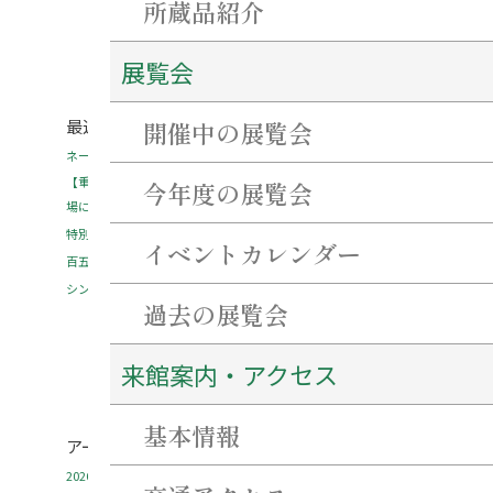
所蔵品紹介
展覧会
最近の投稿
開催中の展覧会
ネーミングライツ・パートナーを募集します！
【重要・必ずご確認ください】7月31日～8月2日にかけての当館駐車
今年度の展覧会
場について。
特別企画「花押（サイン）を作ろう！書こう！」 開催のご案内
イベントカレンダー
百五銀行✖石水博物館 「コーポレーションデー」を開催します！
シンポジウム「西来寺の宝物の魅力にせまる」を開催します！
過去の展覧会
来館案内・アクセス
基本情報
アーカイブ
2026年8月