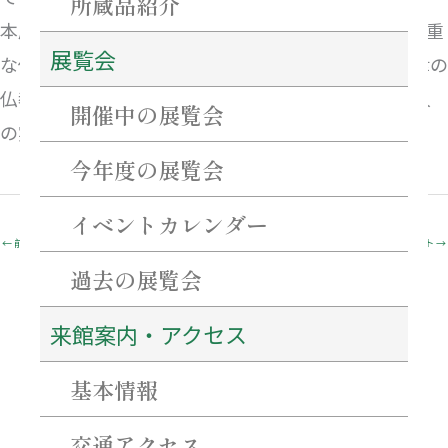
所蔵品紹介
本展では、真阿上人の西来寺入寺200年を記念し、貴重
展覧会
な仏画をはじめ、上人ゆかりの宝物を展示します。津の
仏教美術の精華と、数多くの文化財を伝えた真阿上人
開催中の展覧会
の実像に迫ります。
今年度の展覧会
イベントカレンダー
←
前のイベント
次のイベント
→
過去の展覧会
来館案内・アクセス
最近の投稿
基本情報
ネーミングライツ・パートナーを募集します！
【重要・必ずご確認ください】7月31日～8月2日にかけての当館駐車場について。
特別企画「花押（サイン）を作ろう！書こう！」 開催のご案内
交通アクセス