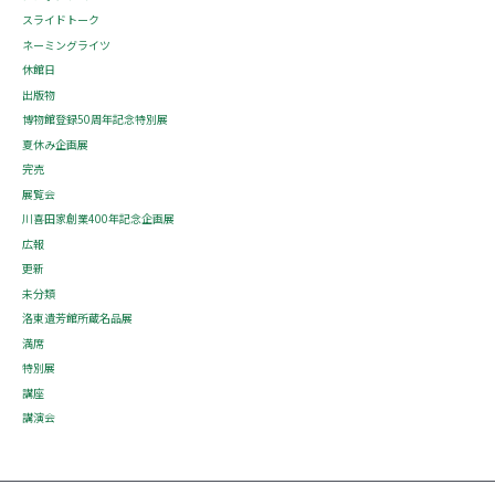
スライドトーク
ネーミングライツ
休館日
出版物
博物館登録50周年記念特別展
夏休み企画展
完売
展覧会
川喜田家創業400年記念企画展
広報
更新
未分類
洛東遺芳館所蔵名品展
満席
特別展
講座
講演会