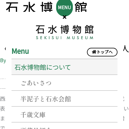
MENU
〈特別展〉西来寺の宝物と真阿上人
Menu
トップへ
By
sekisui@creator
/
2026年9月15日
石水博物館について
ごあいさつ
2026年9月5日（土）〜2026年11月8日（日）
午前10時〜午後5時（入館は午後4時30分まで）
半泥子と石水会館
西来寺は室町時代の名僧・真盛上人が開いた、津を代
表する名刹です。西来寺には数多の宝物が所蔵されてい
千歳文庫
ますが、これらの多くは江戸時代後期を代表する学僧
である真阿上人が請来したものです。