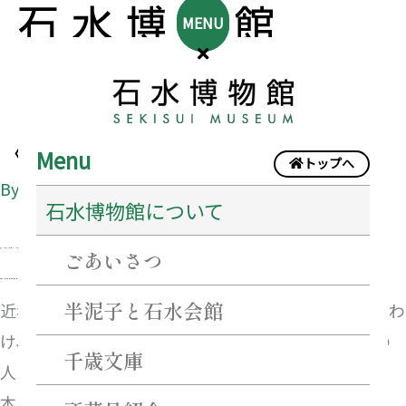
MENU
〈企画展〉戦国乱世と藤堂高虎
Menu
トップへ
By
sekisui@creator
/
2026年7月22日
石水博物館について
ごあいさつ
2026年6月13日（金）〜2026年8月30日（日）
午前10時〜午後5時（入館は午後4時30分まで）
半泥子と石水会館
近年、戦国武将の手紙の発見が相次いでいます。とりわ
け、初代津藩主の藤堂高虎は多くの手紙を残し、その
千歳文庫
人となりをしのぶことができます。
本展では、織田信長や豊臣秀吉、徳川家康らの天下