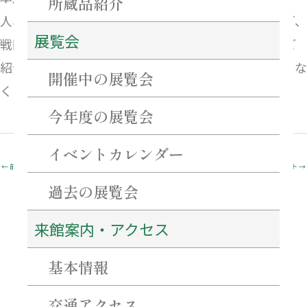
所蔵品紹介
人、そして彼らに仕えた名だたる武将たちや高虎など、
展覧会
戦国乱世を躍動した人びとの手紙やゆかりの品々をご
紹介します。武将たちの迫力ある筆跡をぜひお見逃しな
開催中の展覧会
く!
今年度の展覧会
イベントカレンダー
←
前のイベント
次のイベント
→
過去の展覧会
来館案内・アクセス
最近の投稿
基本情報
ネーミングライツ・パートナーを募集します！
【重要・必ずご確認ください】7月31日～8月2日にかけての当館駐車場について。
特別企画「花押（サイン）を作ろう！書こう！」 開催のご案内
交通アクセス