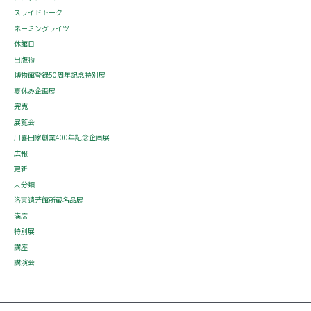
スライドトーク
ネーミングライツ
休館日
出版物
博物館登録50周年記念特別展
夏休み企画展
完売
展覧会
川喜田家創業400年記念企画展
広報
更新
未分類
洛東遺芳館所蔵名品展
満席
特別展
講座
講演会